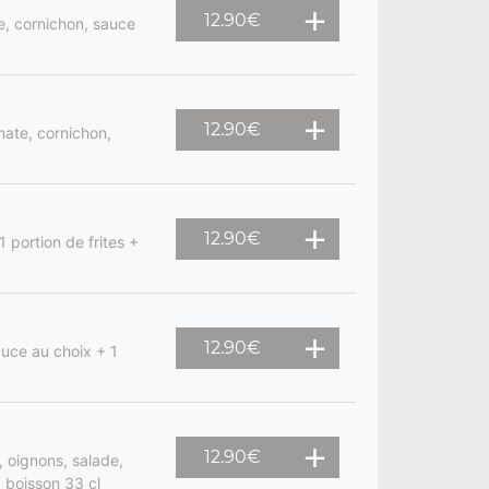
12.90
€
e, cornichon, sauce
12.90
€
mate, cornichon,
12.90
€
 portion de frites +
12.90
€
auce au choix + 1
12.90
€
 oignons, salade,
1 boisson 33 cl