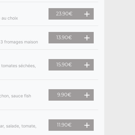
23.90
€
e au choix
13.90
€
 3 fromages maison
15.90
€
, tomates séchées,
9.90
€
chon, sauce fish
11.90
€
ar, salade, tomate,