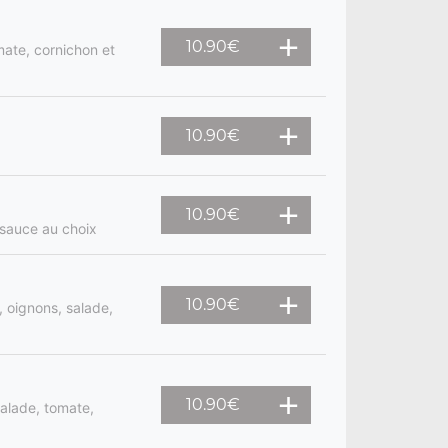
10.90
€
mate, cornichon et
10.90
€
10.90
€
 sauce au choix
10.90
€
 oignons, salade,
10.90
€
salade, tomate,