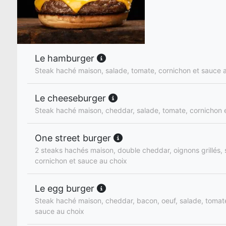
Le hamburger
Steak haché maison, salade, tomate, cornichon et sauce 
Le cheeseburger
Steak haché maison, cheddar, salade, tomate, cornichon 
One street burger
2 steaks hachés maison, double cheddar, oignons grillés, 
cornichon et sauce au choix
Le egg burger
Steak haché maison, cheddar, bacon, oeuf, salade, tomate
sauce au choix