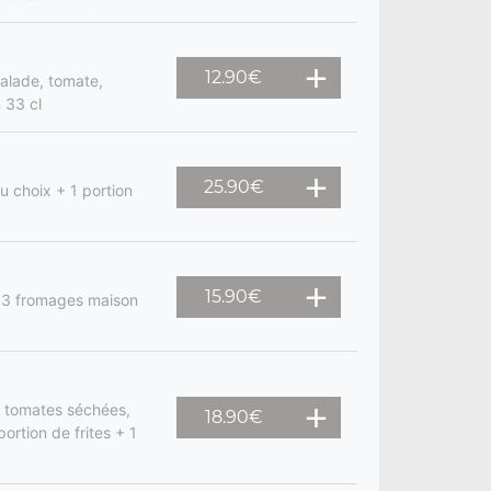
12.90
€
salade, tomate,
 33 cl
25.90
€
u choix + 1 portion
15.90
€
 3 fromages maison
, tomates séchées,
18.90
€
portion de frites + 1