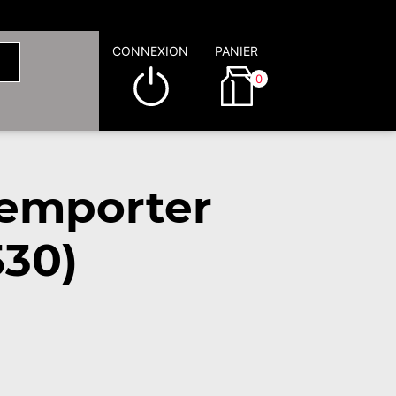
CONNEXION
PANIER
0
 emporter
530)