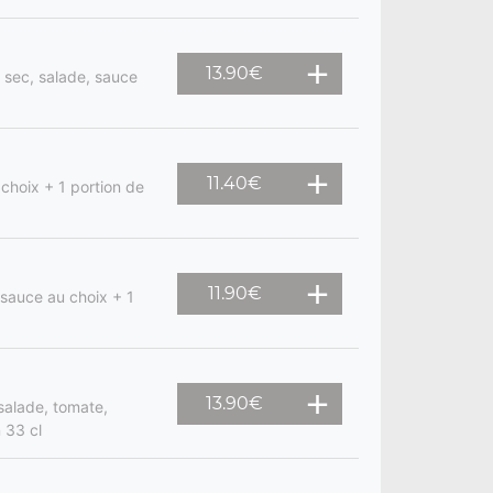
13.90
€
n sec, salade, sauce
11.40
€
choix + 1 portion de
11.90
€
 sauce au choix + 1
13.90
€
salade, tomate,
 33 cl