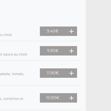
9.40
€
au choix
9.90
€
et sauce au choix
11.90
€
salade, tomate,
10.90
€
, cornichon et