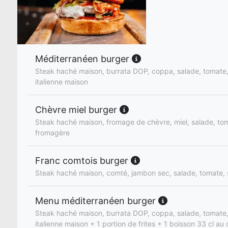
Méditerranéen burger
Steak haché maison, burrata DOP, coppa, salade, tomate
italienne maison
Chèvre miel burger
Steak haché maison, fromage de chèvre, miel, salade, to
fromagère
Franc comtois burger
Steak haché maison, comté, jambon sec, salade, tomate,
Menu méditerranéen burger
Steak haché maison, burrata DOP, coppa, salade, tomate
italienne maison + 1 portion de frites + 1 boisson 33 cl au 