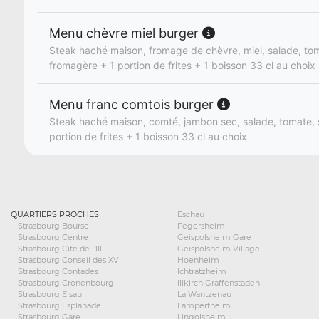
Menu chèvre miel burger
Steak haché maison, fromage de chèvre, miel, salade, to
fromagère + 1 portion de frites + 1 boisson 33 cl au choix
Menu franc comtois burger
Steak haché maison, comté, jambon sec, salade, tomate, 
portion de frites + 1 boisson 33 cl au choix
QUARTIERS PROCHES
Eschau
Strasbourg Bourse
Fegersheim
Strasbourg Centre
Geispolsheim Gare
Strasbourg Cite de l'Ill
Geispolsheim Village
Strasbourg Conseil des XV
Hoenheim
Strasbourg Contades
Ichtratzheim
Strasbourg Cronenbourg
Illkirch Graffenstaden
Strasbourg Elsau
La Wantzenau
Strasbourg Esplanade
Lampertheim
Strasbourg Gare
Lingolsheim