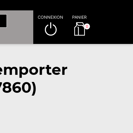
CONNEXION
PANIER
0
 emporter
7860)