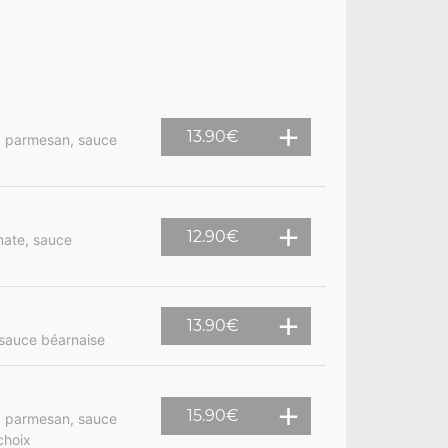
13.90
€
, parmesan, sauce
12.90
€
mate, sauce
13.90
€
 sauce béarnaise
15.90
€
, parmesan, sauce
choix