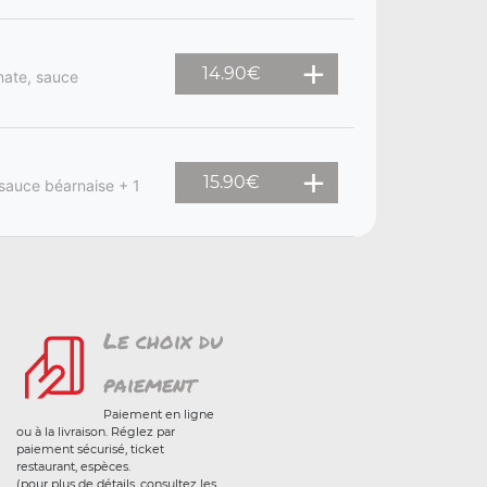
14.90
€
mate, sauce
15.90
€
sauce béarnaise + 1
Le choix du
paiement
Paiement en ligne
ou à la livraison. Réglez par
paiement sécurisé, ticket
restaurant, espèces.
(pour plus de détails, consultez les