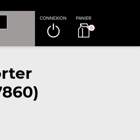
CONNEXION
PANIER
0
rter
7860)