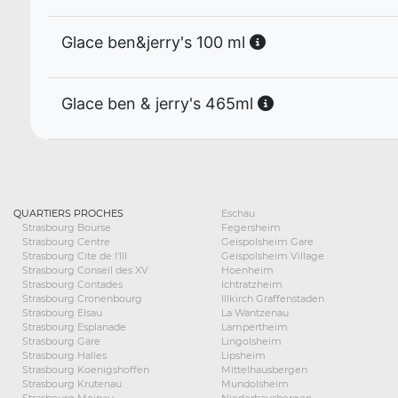
Glace ben&jerry's 100 ml
Glace ben & jerry's 465ml
QUARTIERS PROCHES
Eschau
Strasbourg Bourse
Fegersheim
Strasbourg Centre
Geispolsheim Gare
Strasbourg Cite de l'Ill
Geispolsheim Village
Strasbourg Conseil des XV
Hoenheim
Strasbourg Contades
Ichtratzheim
Strasbourg Cronenbourg
Illkirch Graffenstaden
Strasbourg Elsau
La Wantzenau
Strasbourg Esplanade
Lampertheim
Strasbourg Gare
Lingolsheim
Strasbourg Halles
Lipsheim
Strasbourg Koenigshoffen
Mittelhausbergen
Strasbourg Krutenau
Mundolsheim