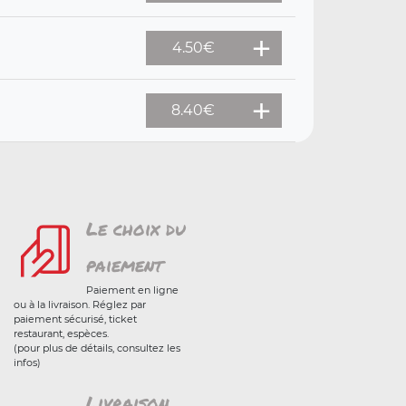
4.50
€
8.40
€
Le choix du
paiement
Paiement en ligne
ou à la livraison. Réglez par
paiement sécurisé, ticket
restaurant, espèces.
(pour plus de détails, consultez les
infos)
Livraison