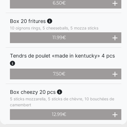
6.50
€
Box 20 fritures
10 oignons rings, 5 cheeseballs, 5 mozza sticks
11.99
€
Tendrs de poulet «made in kentucky» 4 pcs
7.50
€
Box cheezy 20 pcs
5 sticks mozzarella, 5 sticks de chèvre, 10 bouchées de
camembert
12.99
€