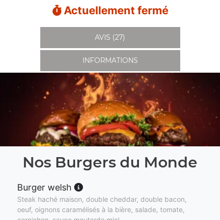
Actuellement fermé
AVIS (27)
INFORMATIONS
Nos Burgers du Monde
Burger welsh
Steak haché maison, double cheddar, double bacon,
oeuf, oignons caramélisés à la bière, salade, tomate,
cornichon, sauce moutarde miel