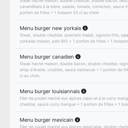
Steak haché maison, double cheddar, double bacon, oeuf
caramélisés à la bière, salade, tomate, cornichon, sauce 
portion de frites + 1 boisson 33 cl au choix
Menu burger new yorkais
Steak, double cheddar, pastrami (halal), oignons frits, sa
yorkaise maison, pain BIO + 1 portion de frites + 1 boisson
Menu burger canadien
Steak haché maison, double bacon, double cheddar, oign
sirop d'érable, crudités, sauce barbecue + 1 portion de fr
cl au choix
Menu burger louisiannais
Filet de poulet mariné aux épices cajun et à la curry-man
cheddar, sauce curry mangue + 1 portion de frites + 1 boi
Menu burger mexicain
Filet de poulet mariné aux épices mexicaine, double ched