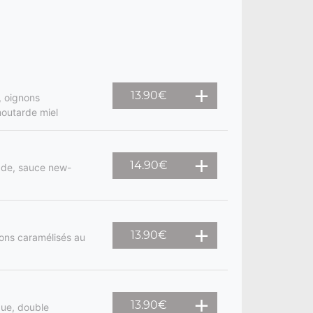
13.90
€
, oignons
moutarde miel
14.90
€
lade, sauce new-
13.90
€
ons caramélisés au
13.90
€
gue, double