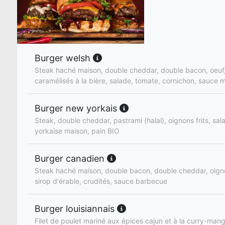
Burger welsh
Steak haché maison, double cheddar, double bacon, oeuf
caramélisés à la bière, salade, tomate, cornichon, sauce 
Burger new yorkais
Steak, double cheddar, pastrami (halal), oignons frits, sa
yorkaise maison, pain BIO
Burger canadien
Steak haché maison, double bacon, double cheddar, oign
sirop d'érable, crudités, sauce barbecue
Burger louisiannais
Filet de poulet mariné aux épices cajun et à la curry-man