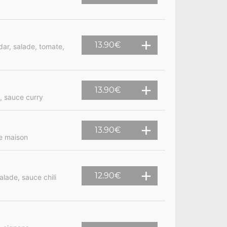
13.90
€
dar, salade, tomate,
13.90
€
e, sauce curry
13.90
€
ne maison
12.90
€
alade, sauce chili