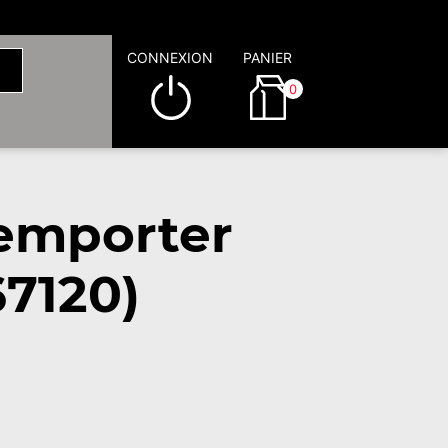
CONNEXION
PANIER
0
emporter
7120)