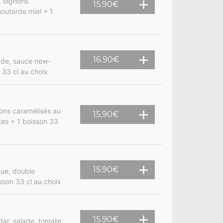
, oignons
15.90
€
moutarde miel + 1
16.90
€
lade, sauce new-
 33 cl au choix
ons caramélisés au
15.90
€
ites + 1 boisson 33
15.90
€
gue, double
sson 33 cl au choix
15.90
€
dar, salade, tomate,