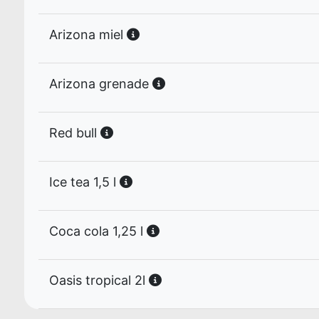
Arizona miel
Arizona grenade
Red bull
Ice tea 1,5 l
Coca cola 1,25 l
Oasis tropical 2l