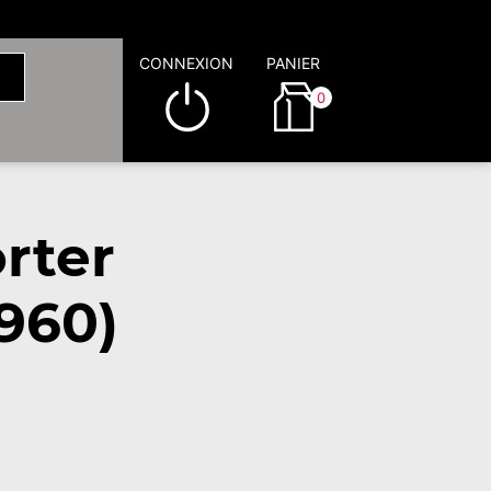
CONNEXION
PANIER
0
rter
960)