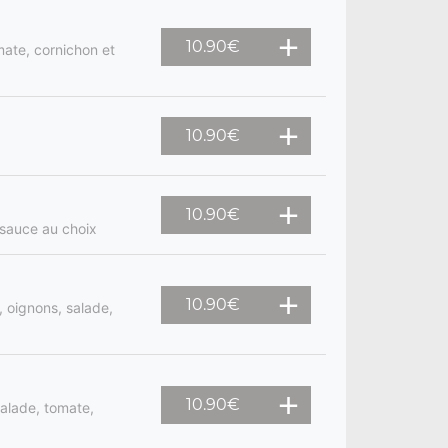
10.90
€
mate, cornichon et
10.90
€
10.90
€
 sauce au choix
10.90
€
 oignons, salade,
10.90
€
salade, tomate,