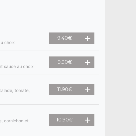
9.40
€
au choix
9.90
€
et sauce au choix
11.90
€
salade, tomate,
10.90
€
, cornichon et