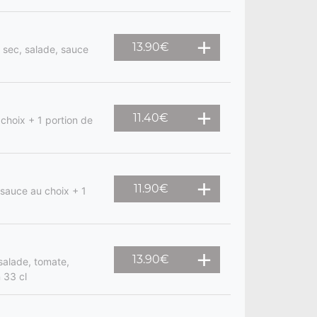
13.90
€
n sec, salade, sauce
11.40
€
choix + 1 portion de
11.90
€
 sauce au choix + 1
13.90
€
salade, tomate,
 33 cl