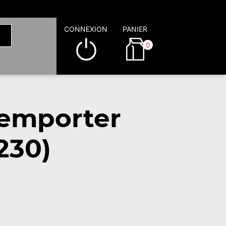
CONNEXION
PANIER
0
 emporter
230)