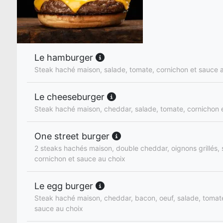
Le hamburger
Steak haché maison, salade, tomate, cornichon et sauce 
Le cheeseburger
Steak haché maison, cheddar, salade, tomate, cornichon 
One street burger
2 steaks hachés maison, double cheddar, oignons grillés, 
cornichon et sauce au choix
Le egg burger
Steak haché maison, cheddar, bacon, oeuf, salade, tomate
sauce au choix