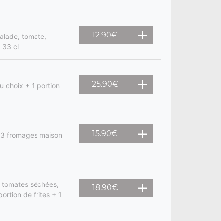
12.90
€
salade, tomate,
 33 cl
25.90
€
u choix + 1 portion
15.90
€
 3 fromages maison
, tomates séchées,
18.90
€
portion de frites + 1