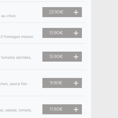
23.90
€
e au choix
13.90
€
 3 fromages maison
15.90
€
, tomates séchées,
9.90
€
chon, sauce fish
11.90
€
ar, salade, tomate,