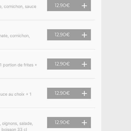
12.90
€
e, cornichon, sauce
12.90
€
mate, cornichon,
12.90
€
 portion de frites +
12.90
€
auce au choix + 1
12.90
€
 oignons, salade,
1 boisson 33 cl