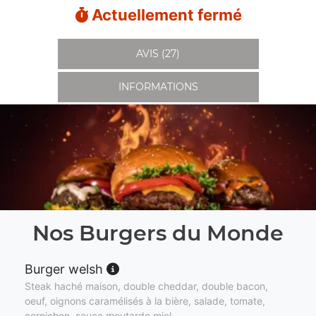
Actuellement fermé
AVIS (27)
INFORMATIONS
Nos Burgers du Monde
Burger welsh
Steak haché maison, double cheddar, double bacon,
oeuf, oignons caramélisés à la bière, salade, tomate,
cornichon, sauce moutarde miel