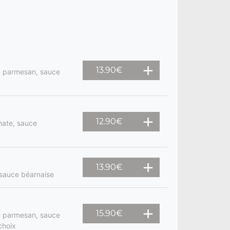
13.90
€
, parmesan, sauce
12.90
€
mate, sauce
13.90
€
 sauce béarnaise
15.90
€
, parmesan, sauce
choix