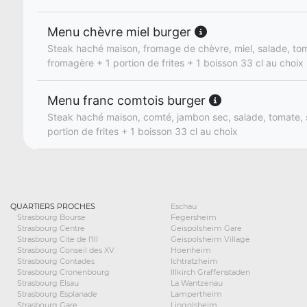
Menu chèvre miel burger
Steak haché maison, fromage de chèvre, miel, salade, to
fromagère + 1 portion de frites + 1 boisson 33 cl au choix
Menu franc comtois burger
Steak haché maison, comté, jambon sec, salade, tomate, 
portion de frites + 1 boisson 33 cl au choix
QUARTIERS PROCHES
Eschau
Strasbourg Bourse
Fegersheim
Strasbourg Centre
Geispolsheim Gare
Strasbourg Cite de l'Ill
Geispolsheim Village
Strasbourg Conseil des XV
Hoenheim
Strasbourg Contades
Ichtratzheim
Strasbourg Cronenbourg
Illkirch Graffenstaden
Strasbourg Elsau
La Wantzenau
Strasbourg Esplanade
Lampertheim
Strasbourg Gare
Lingolsheim