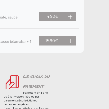
14.90
€
mate, sauce
15.90
€
sauce béarnaise + 1
Le choix du
paiement
Paiement en ligne
ou à la livraison. Réglez par
paiement sécurisé, ticket
restaurant, espèces.
(pour plus de détails, consultez les