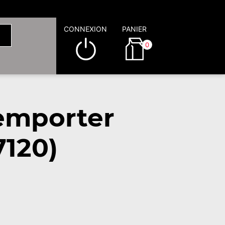
CONNEXION
PANIER
0
 emporter
7120)