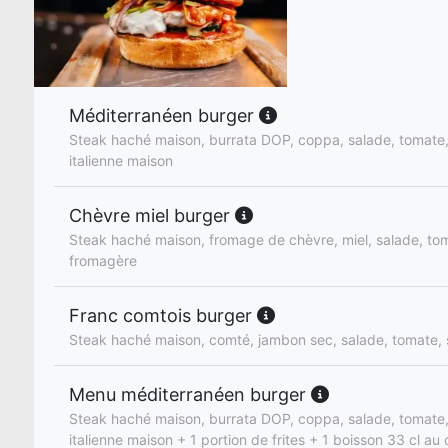
Méditerranéen burger
Steak haché maison, burrata DOP, coppa, salade, tomate
italienne maison
Chèvre miel burger
Steak haché maison, fromage de chèvre, miel, salade, to
fromagère
Franc comtois burger
Steak haché maison, comté, jambon sec, salade, tomate,
Menu méditerranéen burger
Steak haché maison, burrata DOP, coppa, salade, tomate
italienne maison + 1 portion de frites + 1 boisson 33 cl au 