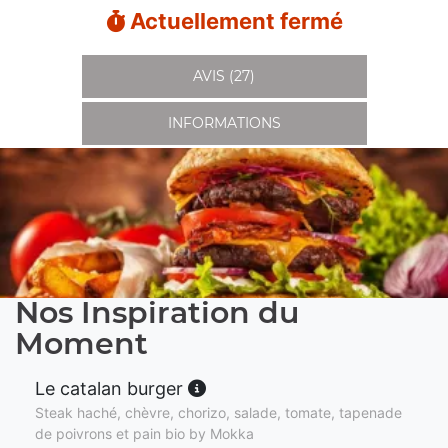
Actuellement fermé
AVIS (27)
INFORMATIONS
Nos Inspiration du
Moment
Le catalan burger
Steak haché, chèvre, chorizo, salade, tomate, tapenade
de poivrons et pain bio by Mokka