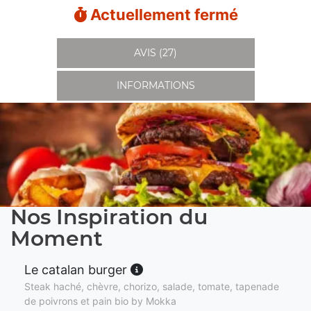
Actuellement fermé
AVIS (27)
INFORMATIONS
Nos Inspiration du
Moment
Le catalan burger
Steak haché, chèvre, chorizo, salade, tomate, tapenade
de poivrons et pain bio by Mokka