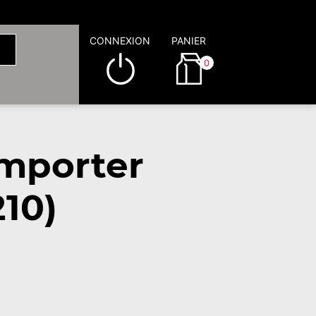
CONNEXION
PANIER
0
emporter
10)