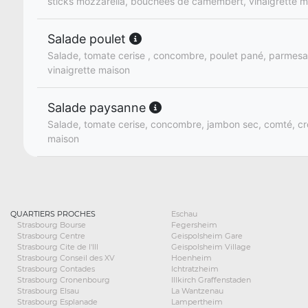
sticks mozzarella, bouchées de camembert, vinaigrette m
Salade poulet
Salade, tomate cerise , concombre, poulet pané, parmesa
vinaigrette maison
Salade paysanne
Salade, tomate cerise, concombre, jambon sec, comté, cro
maison
QUARTIERS PROCHES
Eschau
Strasbourg Bourse
Fegersheim
Strasbourg Centre
Geispolsheim Gare
Strasbourg Cite de l'Ill
Geispolsheim Village
Strasbourg Conseil des XV
Hoenheim
Strasbourg Contades
Ichtratzheim
Strasbourg Cronenbourg
Illkirch Graffenstaden
Strasbourg Elsau
La Wantzenau
Strasbourg Esplanade
Lampertheim