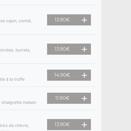
13.90
€
ices cajun, comté,
13.90
€
oivrées, burrata,
14.90
€
te à la truffe
11.90
€
 vinaigrette maison
13.90
€
ticks de chèvre,