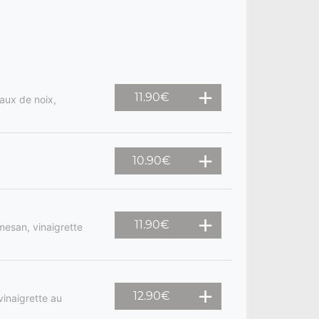
11.90
€
aux de noix,
10.90
€
11.90
€
mesan, vinaigrette
12.90
€
vinaigrette au