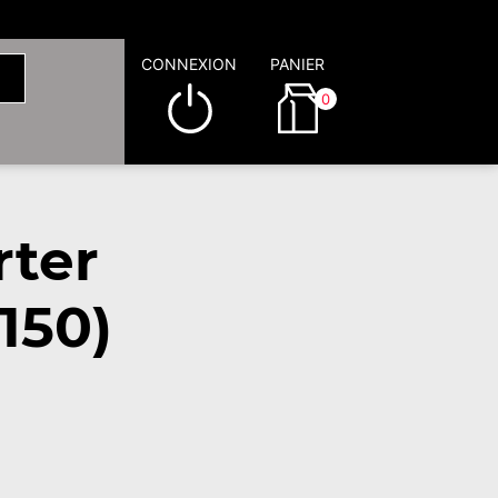
CONNEXION
PANIER
0
rter
150)