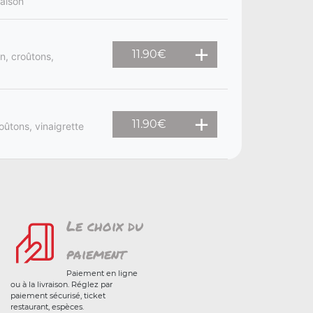
aison
11.90
€
n, croûtons,
11.90
€
ûtons, vinaigrette
Le choix du
paiement
Paiement en ligne
ou à la livraison. Réglez par
paiement sécurisé, ticket
restaurant, espèces.