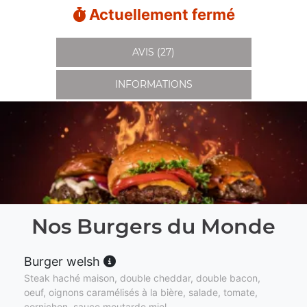
Actuellement fermé
AVIS (27)
INFORMATIONS
Nos Burgers du Monde
Burger welsh
Steak haché maison, double cheddar, double bacon,
oeuf, oignons caramélisés à la bière, salade, tomate,
cornichon, sauce moutarde miel