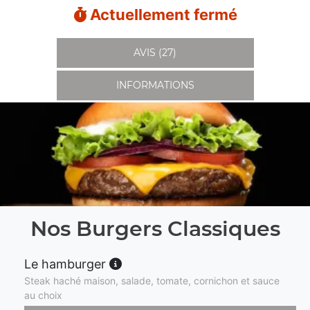
Actuellement fermé
AVIS (27)
INFORMATIONS
Nos Burgers Classiques
Le hamburger
Steak haché maison, salade, tomate, cornichon et sauce
au choix