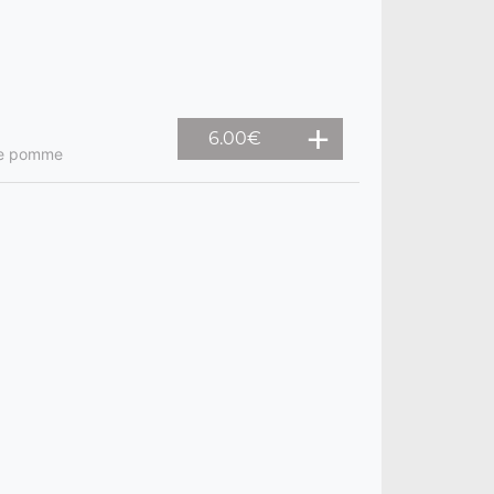
6.00
€
 de pomme