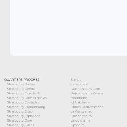
QUARTIERS PROCHES
Eschau
Strasbourg Bourse
Fegersheim
Strasbourg Centre
Geispolsheim Gare
Strasbourg Cite de l'Ill
Geispolsheim Village
Strasbourg Conseil des XV
Hoenheim
Strasbourg Contades
Ichtratzheim
Strasbourg Cronenbourg
Illkirch Graffenstaden
Strasbourg Elsau
La Wantzenau
Strasbourg Esplanade
Lampertheim
Strasbourg Gare
Lingolsheim
Strasbourg Halles
Lipsheim