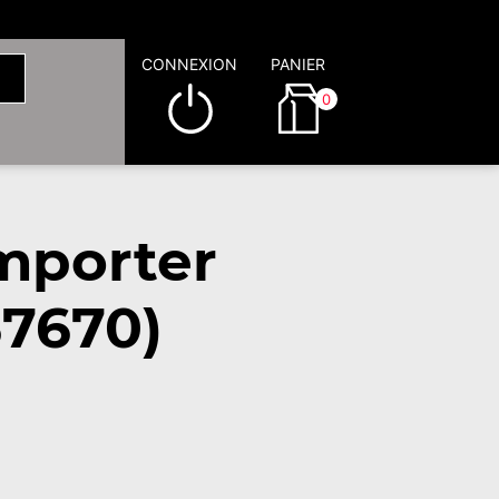
CONNEXION
PANIER
0
mporter
67670)