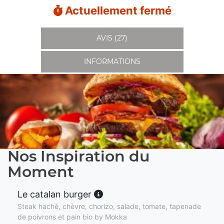
Actuellement fermé
AVIS (27)
INFORMATIONS
Nos Inspiration du
Moment
Le catalan burger
Steak haché, chèvre, chorizo, salade, tomate, tapenade
de poivrons et pain bio by Mokka