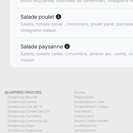
sticks mozzarella, bouchées de camembert, vinaigrette m
Salade poulet
Salade, tomate cerise , concombre, poulet pané, parmesa
vinaigrette maison
Salade paysanne
Salade, tomate cerise, concombre, jambon sec, comté, cro
maison
QUARTIERS PROCHES
Eschau
Strasbourg Bourse
Fegersheim
Strasbourg Centre
Geispolsheim Gare
Strasbourg Cite de l'Ill
Geispolsheim Village
Strasbourg Conseil des XV
Hoenheim
Strasbourg Contades
Ichtratzheim
Strasbourg Cronenbourg
Illkirch Graffenstaden
Strasbourg Elsau
La Wantzenau
Strasbourg Esplanade
Lampertheim