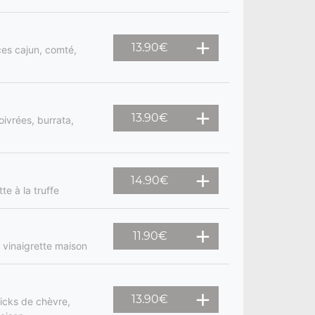
13.90
€
ices cajun, comté,
13.90
€
oivrées, burrata,
14.90
€
te à la truffe
11.90
€
 vinaigrette maison
13.90
€
ticks de chèvre,