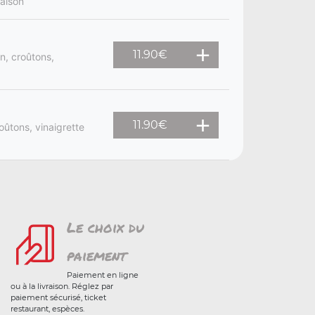
aison
11.90
€
n, croûtons,
11.90
€
ûtons, vinaigrette
Le choix du
paiement
Paiement en ligne
ou à la livraison. Réglez par
paiement sécurisé, ticket
restaurant, espèces.