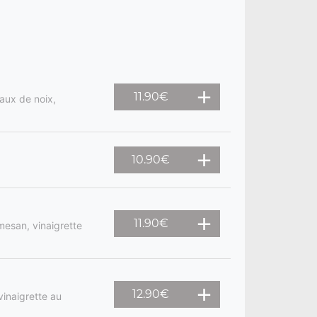
11.90
€
aux de noix,
10.90
€
11.90
€
mesan, vinaigrette
12.90
€
vinaigrette au