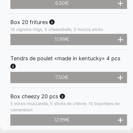
6.50
€
Box 20 fritures
10 oignons rings, 5 cheeseballs, 5 mozza sticks
11.99
€
Tendrs de poulet «made in kentucky» 4 pcs
7.50
€
Box cheezy 20 pcs
5 sticks mozzarella, 5 sticks de chèvre, 10 bouchées de
camembert
12.99
€