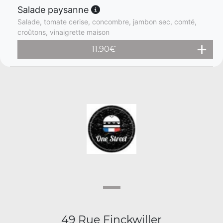
Salade paysanne
Salade, tomate cerise, concombre, jambon sec, comté,
croûtons, vinaigrette maison
11.90
€
49 Rue Finckwiller