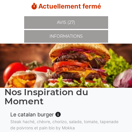
Actuellement fermé
AVIS (27)
INFORMATIONS
Nos Inspiration du
Moment
Le catalan burger
Steak haché, chèvre, chorizo, salade, tomate, tapenade
de poivrons et pain bio by Mokka