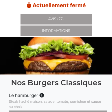
Actuellement fermé
AVIS (27)
INFORMATIONS
Nos Burgers Classiques
Le hamburger
Steak haché maison, salade, tomate, cornichon et sauce
au choix