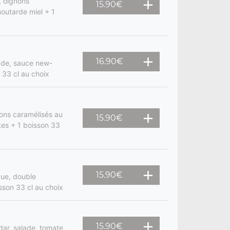
, oignons
15.90
€
moutarde miel + 1
16.90
€
lade, sauce new-
 33 cl au choix
ons caramélisés au
15.90
€
ites + 1 boisson 33
15.90
€
gue, double
sson 33 cl au choix
15.90
€
dar, salade, tomate,