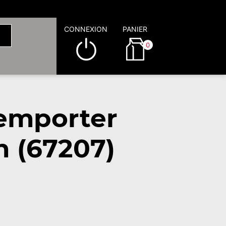
CONNEXION
PANIER
0
emporter
 (67207)