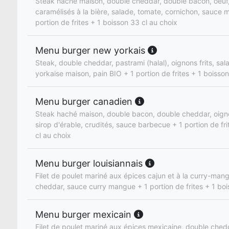
Steak haché maison, double cheddar, double bacon, oeuf
caramélisés à la bière, salade, tomate, cornichon, sauce 
portion de frites + 1 boisson 33 cl au choix
Menu burger new yorkais
Steak, double cheddar, pastrami (halal), oignons frits, sa
yorkaise maison, pain BIO + 1 portion de frites + 1 boisson
Menu burger canadien
Steak haché maison, double bacon, double cheddar, oign
sirop d'érable, crudités, sauce barbecue + 1 portion de fr
cl au choix
Menu burger louisiannais
Filet de poulet mariné aux épices cajun et à la curry-man
cheddar, sauce curry mangue + 1 portion de frites + 1 boi
Menu burger mexicain
Filet de poulet mariné aux épices mexicaine, double ched