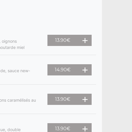
13.90
€
, oignons
moutarde miel
14.90
€
lade, sauce new-
13.90
€
ons caramélisés au
13.90
€
gue, double