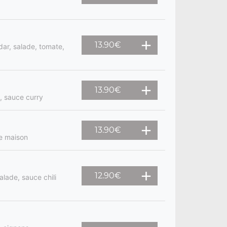
13.90
€
dar, salade, tomate,
13.90
€
e, sauce curry
13.90
€
ne maison
12.90
€
alade, sauce chili