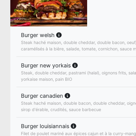
Burger welsh
Steak haché maison, double cheddar, double bacon, oeuf
caramélisés à la bière, salade, tomate, cornichon, sauce 
Burger new yorkais
Steak, double cheddar, pastrami (halal), oignons frits, sa
yorkaise maison, pain BIO
Burger canadien
Steak haché maison, double bacon, double cheddar, oign
sirop d'érable, crudités, sauce barbecue
Burger louisiannais
Filet de poulet mariné aux épices cajun et à la curry-man