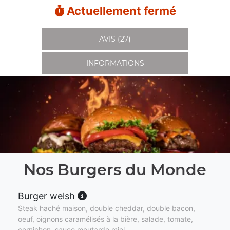
Actuellement fermé
AVIS (27)
INFORMATIONS
Nos Burgers du Monde
Burger welsh
Steak haché maison, double cheddar, double bacon,
oeuf, oignons caramélisés à la bière, salade, tomate,
cornichon, sauce moutarde miel