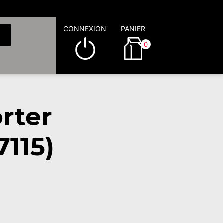
CONNEXION
PANIER
0
rter
115)