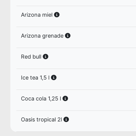
Arizona miel
Arizona grenade
Red bull
Ice tea 1,5 l
Coca cola 1,25 l
Oasis tropical 2l