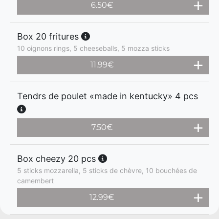
6.50
€
Box 20 fritures
10 oignons rings, 5 cheeseballs, 5 mozza sticks
11.99
€
Tendrs de poulet «made in kentucky» 4 pcs
7.50
€
Box cheezy 20 pcs
5 sticks mozzarella, 5 sticks de chèvre, 10 bouchées de
camembert
12.99
€