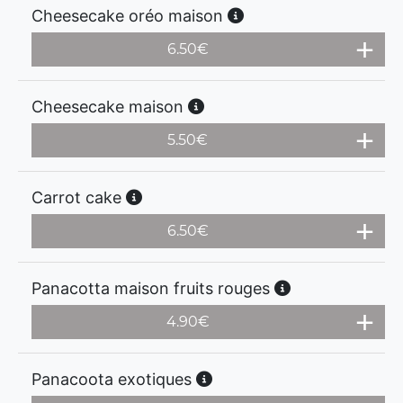
Cheesecake oréo maison
6.50
€
Cheesecake maison
5.50
€
Carrot cake
6.50
€
Panacotta maison fruits rouges
4.90
€
Panacoota exotiques