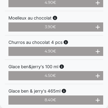
4.90
€
Moelleux au chocolat
3.90
€
Churros au chocolat 4 pcs
4.90
€
Glace ben&jerry's 100 ml
4.50
€
Glace ben & jerry's 465ml
8.40
€