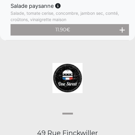
Salade paysanne
Salade, tomate cerise, concombre, jambon sec, comté,
croûtons, vinaigrette maison
11.90
€
49 Rue Finckwiller