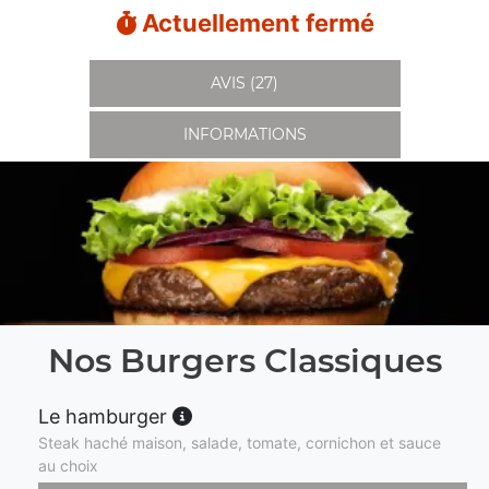
Actuellement fermé
AVIS (27)
INFORMATIONS
Nos Burgers Classiques
Le hamburger
Steak haché maison, salade, tomate, cornichon et sauce
au choix