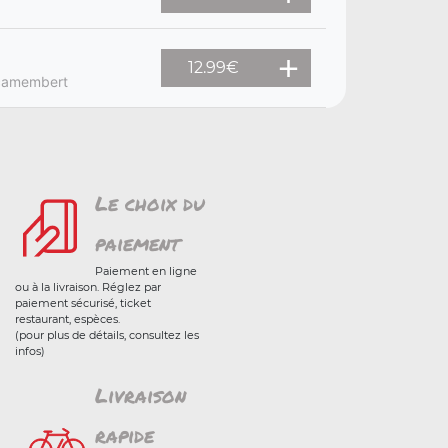
12.99
€
 camembert
Le choix du
paiement
Paiement en ligne
ou à la livraison. Réglez par
paiement sécurisé, ticket
restaurant, espèces.
(pour plus de détails, consultez les
infos)
Livraison
rapide