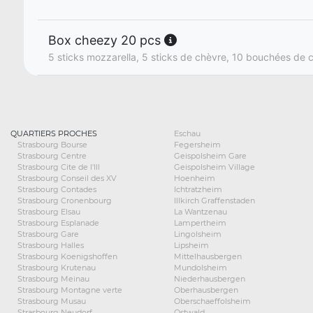
Box cheezy 20 pcs
5 sticks mozzarella, 5 sticks de chèvre, 10 bouchées de
QUARTIERS PROCHES
Eschau
Strasbourg Bourse
Fegersheim
Strasbourg Centre
Geispolsheim Gare
Strasbourg Cite de l'Ill
Geispolsheim Village
Strasbourg Conseil des XV
Hoenheim
Strasbourg Contades
Ichtratzheim
Strasbourg Cronenbourg
Illkirch Graffenstaden
Strasbourg Elsau
La Wantzenau
Strasbourg Esplanade
Lampertheim
Strasbourg Gare
Lingolsheim
Strasbourg Halles
Lipsheim
Strasbourg Koenigshoffen
Mittelhausbergen
Strasbourg Krutenau
Mundolsheim
Strasbourg Meinau
Niederhausbergen
Strasbourg Montagne verte
Oberhausbergen
Strasbourg Musau
Oberschaeffolsheim
Strasbourg Neudorf
Ostwald