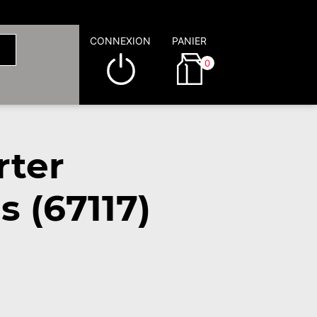
CONNEXION
PANIER
0
rter
 (67117)