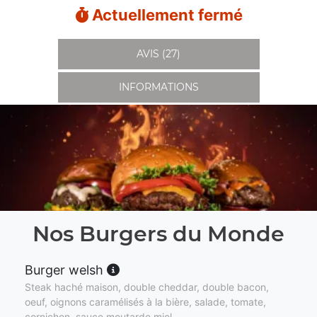
Actuellement fermé
AVIS (27)
INFORMATIONS
Nos Burgers du Monde
Burger welsh
Steak haché maison, double cheddar, double bacon,
oeuf, oignons caramélisés à la bière, salade, tomate,
cornichon, sauce moutarde miel